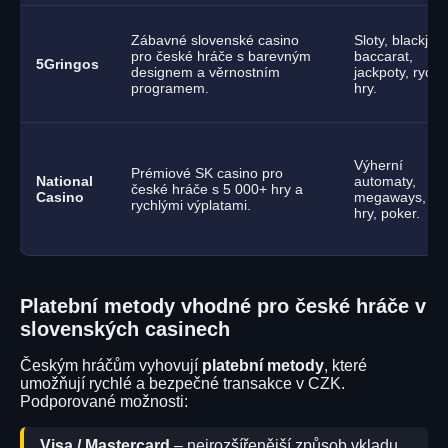
Zábavné slovenské casino
Sloty, blackjac
pro české hráče s barevným
baccarat,
5Gringos
designem a věrnostním
jackpoty, rychl
programem.
hry.
Výherní
Prémiové SK casino pro
National
automaty,
české hráče s 5 000+ hry a
Casino
megaways, živ
rychlými výplatami.
hry, poker.
Platební metody vhodné pro české hráče v
slovenských casinech
Českým hráčům vyhovují
platební metody
, které
umožňují rychlé a bezpečné transakce v CZK.
Podporované možnosti:
Visa / Mastercard
– nejrozšířenější způsob vkladu.