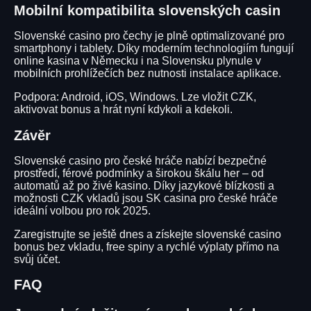
Mobilní kompatibilita slovenských casin
Slovenské casino pro čechy je plně optimalizované pro
smartphony i tablety. Díky moderním technologiím fungují
online kasina v Německu i na Slovensku plynule v
mobilních prohlížečích bez nutnosti instalace aplikace.
Podpora: Android, iOS, Windows. Lze vložit CZK,
aktivovat bonus a hrát nyní kdykoli a kdekoli.
Závěr
Slovenské casino pro české hráče nabízí bezpečné
prostředí, férové podmínky a širokou škálu her – od
automatů až po živé kasino. Díky jazykové blízkosti a
možnosti CZK vkladů jsou SK casina pro české hráče
ideální volbou pro rok 2025.
Zaregistrujte se ještě dnes a získejte slovenské casino
bonus bez vkladu, free spiny a rychlé výplaty přímo na
svůj účet.
FAQ