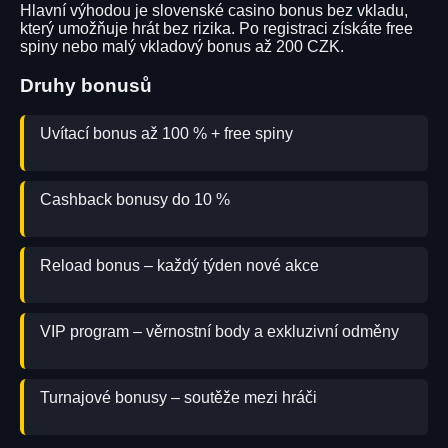
Hlavní výhodou je slovenské casino bonus bez vkladu,
který umožňuje hrát bez rizika. Po registraci získáte free
spiny nebo malý vkladový bonus až 200 CZK.
Druhy bonusů
Uvítací bonus až 100 % + free spiny
Cashback bonusy do 10 %
Reload bonus – každý týden nové akce
VIP program – věrnostní body a exkluzivní odměny
Turnajové bonusy – soutěže mezi hráči