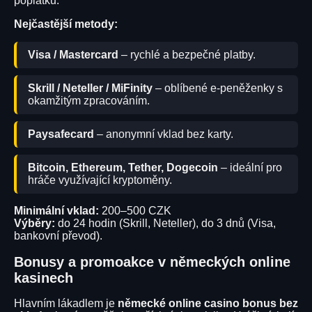
poplatků.
Nejčastější metody:
Visa / Mastercard
– rychlé a bezpečné platby.
Skrill / Neteller / MiFinity
– oblíbené e-peněženky s
okamžitým zpracováním.
Paysafecard
– anonymní vklad bez karty.
Bitcoin, Ethereum, Tether, Dogecoin
– ideální pro
hráče využívající kryptoměny.
Minimální vklad:
200–500 CZK
Výběry:
do 24 hodin (Skrill, Neteller), do 3 dnů (Visa,
bankovní převod).
Bonusy a promoakce v německých online
kasinech
Hlavním lákadlem je
německé online casino bonus bez