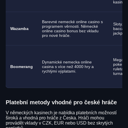
kasino.
Barevné nemecké online casino s
Sloty, p
programem věrnosti. Německé
Wazamba
baccara
online casino bonus bez vkladu
jackpoty
pro nové hráče.
Megawa
Dynamické nemecka online
poker,
Boomerang
casina s více než 4000 hry a
ruleta, ž
rychlými výplatami.
turnaje.
Platební metody vhodné pro české hráče
V německých kasinech je nabídka platebních možností
široká a vhodná pro hráče z Česka. Hráči mohou
provádět vklady v CZK, EUR nebo USD bez skrytých