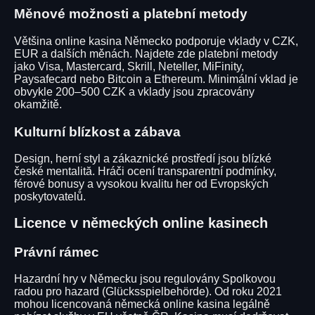
Měnové možnosti a platební metody
Většina online kasina Německo podporuje vklady v CZK,
EUR a dalších měnách. Najdete zde platební metody
jako Visa, Mastercard, Skrill, Neteller, MiFinity,
Paysafecard nebo Bitcoin a Ethereum. Minimální vklad je
obvykle 200–500 CZK a vklady jsou zpracovány
okamžitě.
Kulturní blízkost a zábava
Design, herní styl a zákaznické prostředí jsou blízké
české mentalită. Hráči ocení transparentní podmínky,
férové bonusy a vysokou kvalitu her od Evropských
poskytovatelů.
Licence v německých online kasinech
Právní rámec
Hazardní hry v Německu jsou regulovány Spolkovou
radou pro hazard (Glücksspielbehörde). Od roku 2021
mohou licencovaná německá online kasina legálně